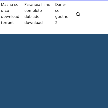
Masha eo
Paranoia filme
Dane-
urso
completo
se
download
dublado
goethe
torrent
download
2